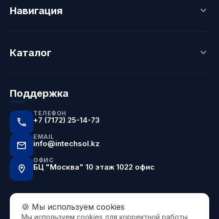
Навигация
Главная
Каталог
Новости
Каталог
Контакты
Бренды
Пластина
Доставка
Сверло
О компании
Поддержка
Фреза
Блок
ТЕЛЕФОН
+7 (7172) 25-14-73
EMAIL
info@intechsol.kz
ОФИС
БЦ "Москва" 10 этаж 1022 офис
🍪 Мы используем cookies
Мы используем cookies для корректной работы